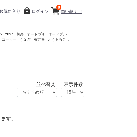
0
お気に入り
ログイン
買い物カゴ
6
2024
刺身
オードブル
オードブル
コーヒー
うなぎ
恵方巻
とうもろこし
E9%A3%AF%E6%B2%BC%E8%A6%B3%E9%9F%B3
%D9%85 %D8%B3%D8%A7%D8%AD%D9%84
%D8%A7%DB%8C %D8%B4%D9%86%D8%A7
%D9%86%D9%88%D8%A7%D9%86
%D8%B1%D8%AF%D8%9F
%B8%B2%E0%B8%8B%E0%B8%B7%E0%B9%89%E0%B8%AD
Fi Antenna Replacement
%83%BC%E3%83%88pc
並べ替え
表示件数
%83%BC%E3%83%9C%E3%83%BC%E3%83%89%E3%82%AB%E3%83%90%E3%83
ります。