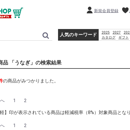
新規会員登録
2025
2027
202
人気のキーワード
カタログ
ギフト
贈り物
2026
%
%D9%82%D8%B4
%D8%A8%D8%B1
%D8%A8%D8%A7
商品 「うなぎ」の検索結果
%D8%AF%D8%A7
%E0%B8%AB%E0
PlayStation 3 Wi-
%E3%83%8E%E3
件
の商品がみつかりました。
%E3%82%AD%E3
%E5%B8%83
booking
へ
1
2
【軽】印が表示されている商品は軽減税率（8%）対象商品とな
へ
1
2