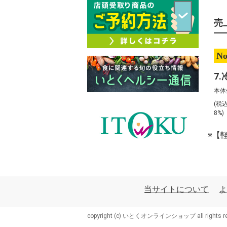
売
No
本体
(税
8%
※【
当サイトについて
よ
copyright (c) いとくオンラインショップ all rights re