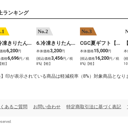
上ランキング
.1
No.2
No.3
N
7.冷凍きりたんぽセットM 野菜なし 4人前
6.冷凍きりたんぽセットＳ 野菜なし 2人前
CGC夏ギフト【1101】和牛苑 神戸牛・三田和牛食べ比べ(680g)
6,200
3,200
15,000
価格
円
本体価格
円
本体価格
円
本
6,696
3,456
16,200
込価格
円／税
(税込価格
円／税
(税込価格
円／税
(
)【軽】
8%)【軽】
8%)【軽】
10
軽】印が表示されている商品は軽減税率（8%）対象商品となり
くあるご質問
お問い合わせ
特定商取引法に基づく表記
served.