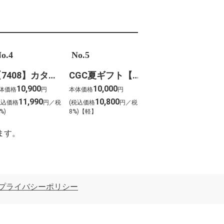
o.4
No.5
【7408】カタログギフト ボーベル・クレソン
CGC夏ギフト【1202】スギモト 松阪牛焼肉用(420g)
10,900
10,000
体価格
円
本体価格
円
11,990
10,800
税込価格
円／税
(税込価格
円／税
%)
8%)【軽】
ます。
プライバシーポリシー